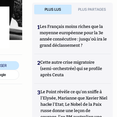
PLUS LUS
PLUS PARTAGES
1
Les Français moins riches que la
moyenne européenne pour la 3e
année consécutive : jusqu'où ira le
grand déclassement ?
2
Cette autre crise migratoire
SER
(semi-orchestrée) qui se profile
ogle
après Ceuta
3
Le Point révèle ce qu'on sniffe à
l'Elysée, Marianne que Xavier Niel
hacke l'Etat; Le Nobel de la Paix
russe donne une leçon de
courage, l'ex PM australien une