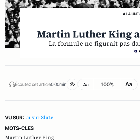
A LA UNE
›
Martin Luther King a
La formule ne figurait pas dan
Aa
100%
Écoutez cet article
0:00min
Aa
Lu sur Slate
VU SUR:
MOTS-CLES
Martin Luther King