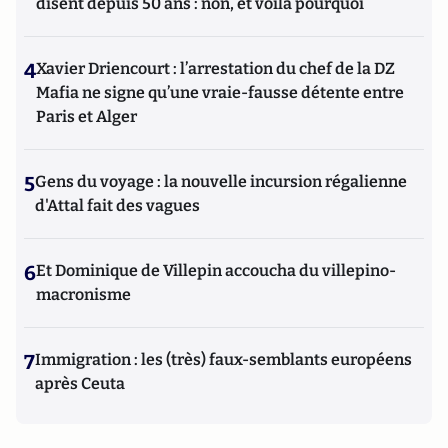
disent depuis 50 ans : non, et voilà pourquoi
4
Xavier Driencourt : l’arrestation du chef de la DZ
Mafia ne signe qu’une vraie-fausse détente entre
Paris et Alger
5
Gens du voyage : la nouvelle incursion régalienne
d'Attal fait des vagues
6
Et Dominique de Villepin accoucha du villepino-
macronisme
7
Immigration : les (très) faux-semblants européens
après Ceuta