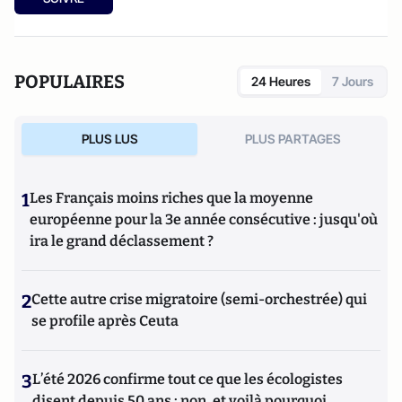
POPULAIRES
24 Heures
7 Jours
PLUS LUS
PLUS PARTAGES
1
Les Français moins riches que la moyenne
européenne pour la 3e année consécutive : jusqu'où
ira le grand déclassement ?
2
Cette autre crise migratoire (semi-orchestrée) qui
se profile après Ceuta
3
L’été 2026 confirme tout ce que les écologistes
disent depuis 50 ans : non, et voilà pourquoi