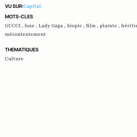
Capital
VU SUR:
MOTS-CLES
GUCCI ,
luxe ,
Lady Gaga ,
biopic ,
film ,
plainte ,
hériti
mécontentement
THEMATIQUES
Culture