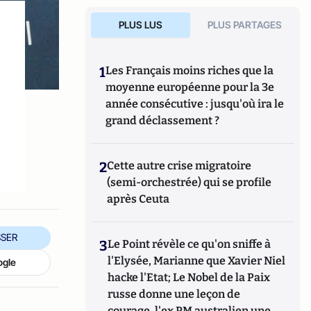
PLUS LUS
PLUS PARTAGES
1
Les Français moins riches que la
moyenne européenne pour la 3e
année consécutive : jusqu'où ira le
grand déclassement ?
2
Cette autre crise migratoire
(semi-orchestrée) qui se profile
après Ceuta
SER
3
Le Point révèle ce qu'on sniffe à
l'Elysée, Marianne que Xavier Niel
ogle
hacke l'Etat; Le Nobel de la Paix
russe donne une leçon de
courage, l'ex PM australien une