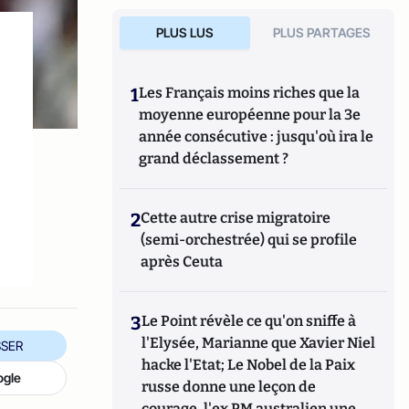
PLUS LUS
PLUS PARTAGES
1
Les Français moins riches que la
moyenne européenne pour la 3e
année consécutive : jusqu'où ira le
grand déclassement ?
2
Cette autre crise migratoire
(semi-orchestrée) qui se profile
après Ceuta
3
Le Point révèle ce qu'on sniffe à
l'Elysée, Marianne que Xavier Niel
SER
hacke l'Etat; Le Nobel de la Paix
ogle
russe donne une leçon de
courage, l'ex PM australien une