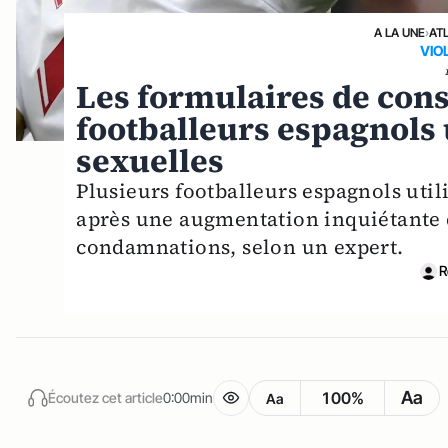
A LA UNE
›
AT
VIO
Les formulaires de cons
footballeurs espagnols u
sexuelles
Plusieurs footballeurs espagnols uti
après une augmentation inquiétante de
condamnations, selon un expert.
R
Aa
100%
Écoutez cet article
0:00min
Aa