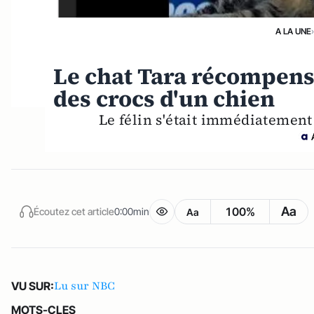
A LA UNE
Le chat Tara récompens
des crocs d'un chien
Le félin s'était immédiatement 
Aa
100%
Écoutez cet article
0:00min
Aa
Lu sur NBC
VU SUR:
MOTS-CLES