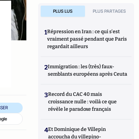
PLUS LUS
PLUS PARTAGES
1
Répression en Iran : ce qui s'est
vraiment passé pendant que Paris
regardait ailleurs
2
Immigration : les (très) faux-
semblants européens après Ceuta
3
Record du CAC 40 mais
croissance nulle : voilà ce que
SER
révèle le paradoxe français
ogle
4
Et Dominique de Villepin
accoucha du villepino-