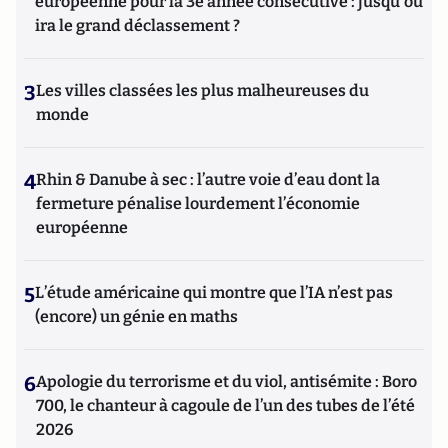
européenne pour la 3e année consécutive : jusqu'où
ira le grand déclassement ?
3
Les villes classées les plus malheureuses du
monde
4
Rhin & Danube à sec : l’autre voie d’eau dont la
fermeture pénalise lourdement l’économie
européenne
5
L’étude américaine qui montre que l’IA n’est pas
(encore) un génie en maths
6
Apologie du terrorisme et du viol, antisémite : Boro
700, le chanteur à cagoule de l’un des tubes de l’été
2026