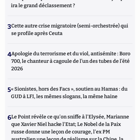
ira le grand déclassement ?
3
Cette autre crise migratoire (semi-orchestrée) qui
se profile après Ceuta
4
Apologie du terrorisme et du viol, antisémite : Boro
700, le chanteur à cagoule de l’un des tubes de l’été
2026
5
« Sionistes, hors des Facs », soutien au Hamas : du
GUD à LFI, les mêmes slogans, la même haine
6
Le Point révèle ce qu'on sniffe à l'Elysée, Marianne
que Xavier Niel hacke l'Etat; Le Nobel de la Paix
russe donne une leçon de courage, l'ex PM
australien une leçon de réalisme sur la Chine, la