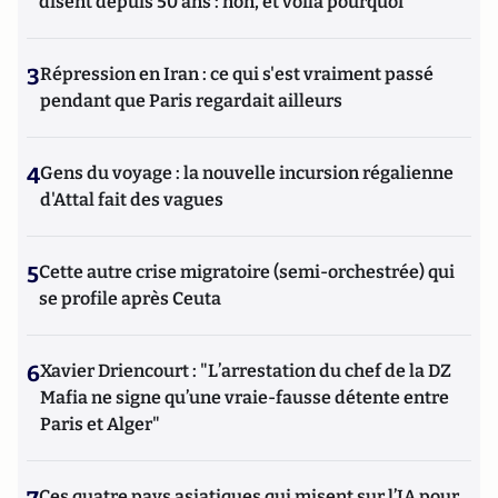
disent depuis 50 ans : non, et voilà pourquoi
3
Répression en Iran : ce qui s'est vraiment passé
pendant que Paris regardait ailleurs
4
Gens du voyage : la nouvelle incursion régalienne
d'Attal fait des vagues
5
Cette autre crise migratoire (semi-orchestrée) qui
se profile après Ceuta
6
Xavier Driencourt : "L’arrestation du chef de la DZ
Mafia ne signe qu’une vraie-fausse détente entre
Paris et Alger"
Ces quatre pays asiatiques qui misent sur l’IA pour