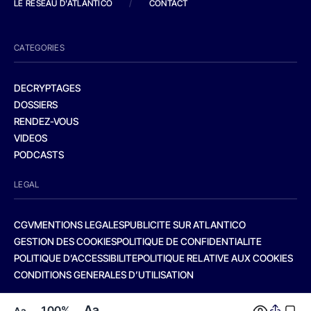
LE RESEAU D'ATLANTICO
/
CONTACT
CATEGORIES
DECRYPTAGES
DOSSIERS
RENDEZ-VOUS
VIDEOS
PODCASTS
LEGAL
CGV
MENTIONS LEGALES
PUBLICITE SUR ATLANTICO
GESTION DES COOKIES
POLITIQUE DE CONFIDENTIALITE
POLITIQUE D’ACCESSIBILITE
POLITIQUE RELATIVE AUX COOKIES
CONDITIONS GENERALES D’UTILISATION
Aa
100%
Aa