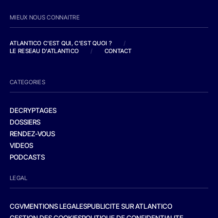
MIEUX NOUS CONNAITRE
ATLANTICO C'EST QUI, C'EST QUOI ?
/
LE RESEAU D'ATLANTICO
/
CONTACT
CATEGORIES
DECRYPTAGES
DOSSIERS
RENDEZ-VOUS
VIDEOS
PODCASTS
LEGAL
CGV
MENTIONS LEGALES
PUBLICITE SUR ATLANTICO
GESTION DES COOKIES
POLITIQUE DE CONFIDENTIALITE