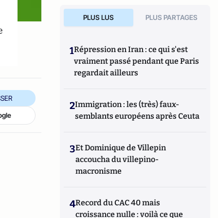
PLUS LUS
PLUS PARTAGES
e
1
Répression en Iran : ce qui s'est
vraiment passé pendant que Paris
regardait ailleurs
SER
2
Immigration : les (très) faux-
ogle
semblants européens après Ceuta
3
Et Dominique de Villepin
accoucha du villepino-
macronisme
4
Record du CAC 40 mais
croissance nulle : voilà ce que