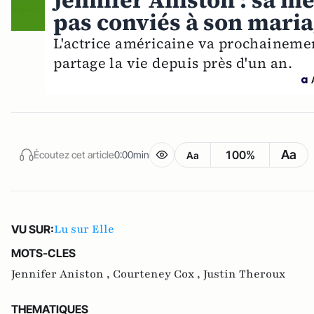
Jennifer Aniston : sa mè
pas conviés à son mari
L'actrice américaine va prochainemen
partage la vie depuis près d'un an.
Aa
100%
Écoutez cet article
0:00min
Aa
Lu sur Elle
VU SUR:
MOTS-CLES
Jennifer Aniston ,
Courteney Cox ,
Justin Theroux
THEMATIQUES