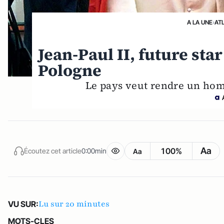
A LA UNE
›
AT
Jean-Paul II, future st
Pologne
Le pays veut rendre un homm
Aa
100%
Écoutez cet article
0:00min
Aa
Lu sur 20 minutes
VU SUR:
MOTS-CLES