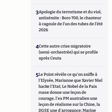
3
Apologie du terrorisme et du viol,
antisémite : Boro 700, le chanteur
à cagoule de l’un des tubes de l’été
2026
4
Cette autre crise migratoire
(semi-orchestrée) qui se profile
après Ceuta
5
Le Point révèle ce qu'on sniffe à
l'Elysée, Marianne que Xavier Niel
hacke l'Etat; Le Nobel de la Paix
russe donne une leçon de
courage, l'ex PM australien une
leçon de réalisme sur la Chine, la
DGSE une d'arrogance; Marine