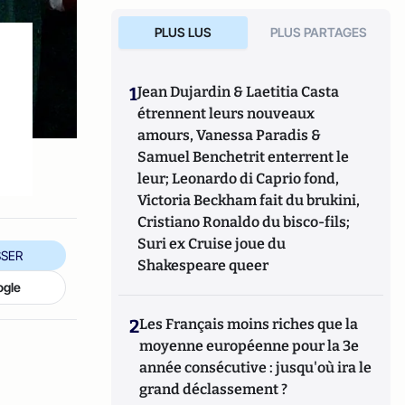
PLUS LUS
PLUS PARTAGES
1
Jean Dujardin & Laetitia Casta
étrennent leurs nouveaux
amours, Vanessa Paradis &
Samuel Benchetrit enterrent le
leur; Leonardo di Caprio fond,
Victoria Beckham fait du brukini,
Cristiano Ronaldo du bisco-fils;
Suri ex Cruise joue du
SER
Shakespeare queer
ogle
2
Les Français moins riches que la
moyenne européenne pour la 3e
année consécutive : jusqu'où ira le
grand déclassement ?