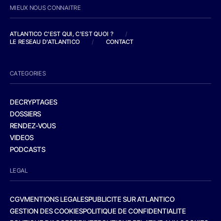
MIEUX NOUS CONNAITRE
ATLANTICO C'EST QUI, C'EST QUOI ?
/
LE RESEAU D'ATLANTICO
/
CONTACT
CATEGORIES
DECRYPTAGES
DOSSIERS
RENDEZ-VOUS
VIDEOS
PODCASTS
LEGAL
CGV
MENTIONS LEGALES
PUBLICITE SUR ATLANTICO
GESTION DES COOKIES
POLITIQUE DE CONFIDENTIALITE