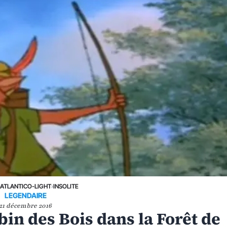
›
ATLANTICO-LIGHT
›
INSOLITE
LEGENDAIRE
21 décembre 2016
bin des Bois dans la Forêt de