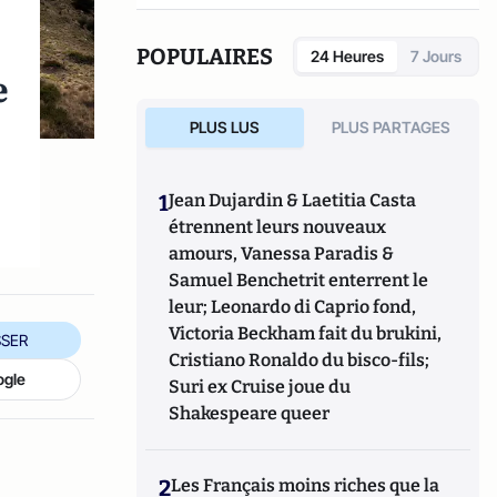
réseaux sociaux qui explore les dynamiques
du crime organisé et ses représentations.
POPULAIRES
24 Heures
7 Jours
e
PLUS LUS
PLUS PARTAGES
1
Jean Dujardin & Laetitia Casta
étrennent leurs nouveaux
amours, Vanessa Paradis &
Samuel Benchetrit enterrent le
leur; Leonardo di Caprio fond,
Victoria Beckham fait du brukini,
SER
Cristiano Ronaldo du bisco-fils;
ogle
Suri ex Cruise joue du
Shakespeare queer
2
Les Français moins riches que la