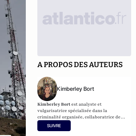
A PROPOS DES AUTEURS
Kimberley Bort
Kimberley Bort
est analyste et
vulgarisatrice spécialisée dans la
criminalité organisée, collaboratrice de
CrimOrg.com et à la tête de
Mobstars
SUIVRE
Stories
, un projet de contenus sur les