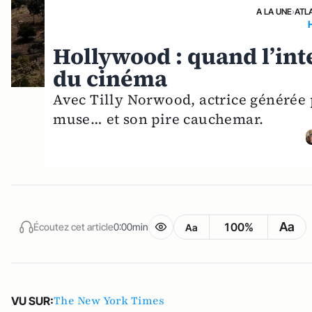
A LA UNE
›
ATL
Hollywood : quand l’inte
du cinéma
Avec Tilly Norwood, actrice générée
muse… et son pire cauchemar.
Aa
100%
Écoutez cet article
0:00min
Aa
The New York Times
VU SUR: