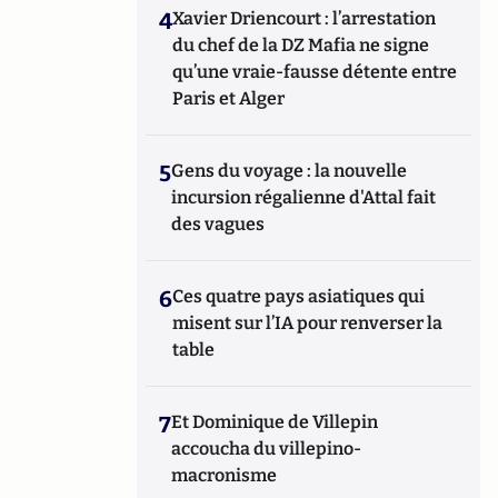
4
Xavier Driencourt : l’arrestation
du chef de la DZ Mafia ne signe
qu’une vraie-fausse détente entre
Paris et Alger
5
Gens du voyage : la nouvelle
incursion régalienne d'Attal fait
des vagues
6
Ces quatre pays asiatiques qui
misent sur l’IA pour renverser la
table
7
Et Dominique de Villepin
accoucha du villepino-
macronisme