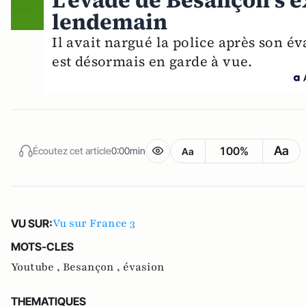
L'évadé de Besançon s'ex
lendemain
Il avait nargué la police après son éva
est désormais en garde à vue.
Aa
100%
Écoutez cet article
0:00min
Aa
Vu sur France 3
VU SUR:
MOTS-CLES
Youtube ,
Besançon ,
évasion
THEMATIQUES