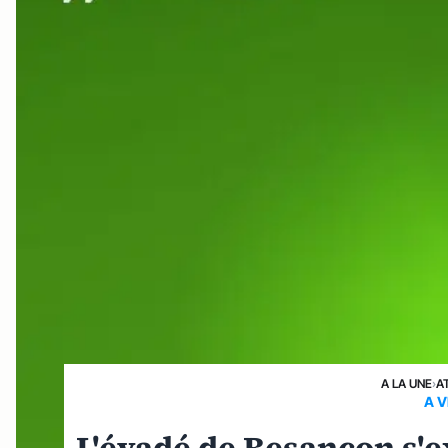
A LA UNE
›
A
A 