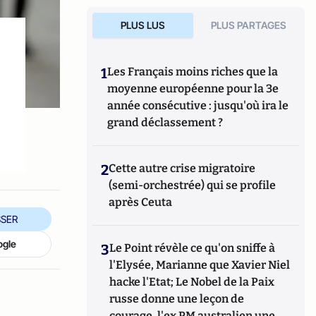
PLUS LUS
PLUS PARTAGES
1
Les Français moins riches que la
moyenne européenne pour la 3e
année consécutive : jusqu'où ira le
grand déclassement ?
2
Cette autre crise migratoire
(semi-orchestrée) qui se profile
après Ceuta
SER
ogle
3
Le Point révèle ce qu'on sniffe à
l'Elysée, Marianne que Xavier Niel
hacke l'Etat; Le Nobel de la Paix
russe donne une leçon de
courage, l'ex PM australien une