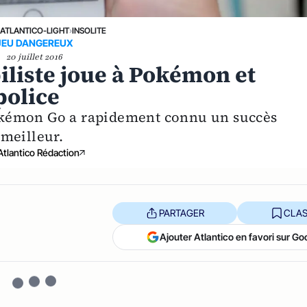
›
ATLANTICO-LIGHT
›
INSOLITE
JEU DANGEREUX
20 juillet 2016
iliste joue à Pokémon et
police
okémon Go a rapidement connu un succès
meilleur.
Atlantico Rédaction
PARTAGER
CLAS
Ajouter Atlantico en favori sur Go