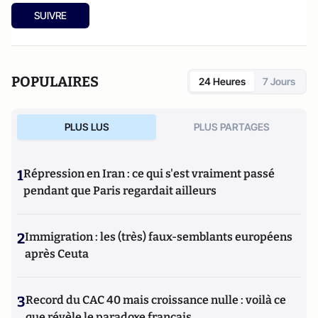
SUIVRE
POPULAIRES
24 Heures
7 Jours
PLUS LUS
PLUS PARTAGES
1
Répression en Iran : ce qui s'est vraiment passé
pendant que Paris regardait ailleurs
2
Immigration : les (très) faux-semblants européens
après Ceuta
3
Record du CAC 40 mais croissance nulle : voilà ce
que révèle le paradoxe français