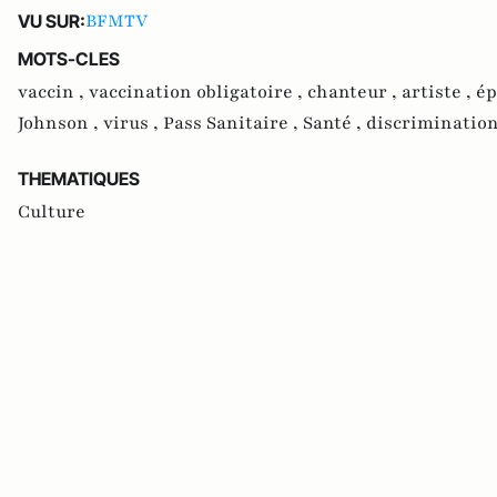
BFMTV
VU SUR:
MOTS-CLES
vaccin ,
vaccination obligatoire ,
chanteur ,
artiste ,
ép
Johnson ,
virus ,
Pass Sanitaire ,
Santé ,
discriminatio
THEMATIQUES
Culture