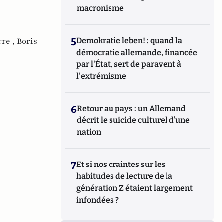
macronisme
rre ,
Boris
5
Demokratie leben! : quand la
démocratie allemande, financée
par l'État, sert de paravent à
l'extrémisme
6
Retour au pays : un Allemand
décrit le suicide culturel d’une
nation
7
Et si nos craintes sur les
habitudes de lecture de la
génération Z étaient largement
infondées ?