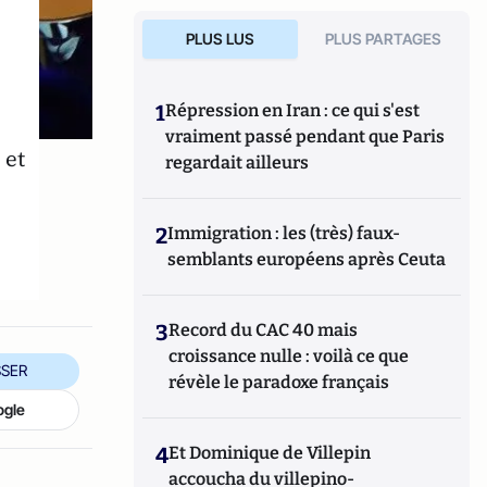
PLUS LUS
PLUS PARTAGES
1
Répression en Iran : ce qui s'est
vraiment passé pendant que Paris
 et
regardait ailleurs
2
Immigration : les (très) faux-
semblants européens après Ceuta
3
Record du CAC 40 mais
croissance nulle : voilà ce que
SER
révèle le paradoxe français
ogle
4
Et Dominique de Villepin
accoucha du villepino-