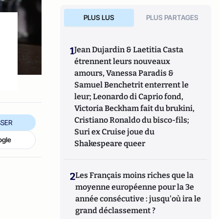
PLUS LUS
PLUS PARTAGES
1
Jean Dujardin & Laetitia Casta
étrennent leurs nouveaux
amours, Vanessa Paradis &
Samuel Benchetrit enterrent le
leur; Leonardo di Caprio fond,
Victoria Beckham fait du brukini,
Cristiano Ronaldo du bisco-fils;
SER
Suri ex Cruise joue du
ogle
Shakespeare queer
2
Les Français moins riches que la
moyenne européenne pour la 3e
année consécutive : jusqu'où ira le
grand déclassement ?