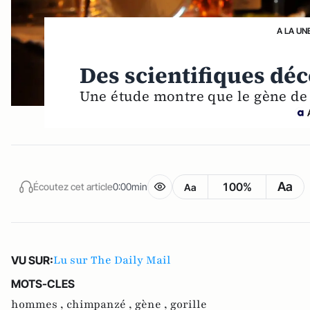
A LA UN
Des scientifiques déc
Une étude montre que le gène de l
Aa
100%
Écoutez cet article
0:00min
Aa
Lu sur The Daily Mail
VU SUR:
MOTS-CLES
hommes ,
chimpanzé ,
gène ,
gorille