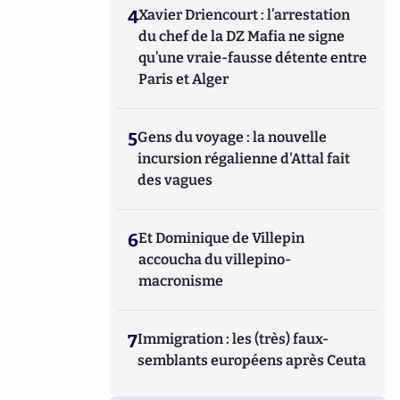
4
Xavier Driencourt : l’arrestation
du chef de la DZ Mafia ne signe
qu’une vraie-fausse détente entre
Paris et Alger
5
Gens du voyage : la nouvelle
incursion régalienne d'Attal fait
des vagues
6
Et Dominique de Villepin
accoucha du villepino-
macronisme
7
Immigration : les (très) faux-
semblants européens après Ceuta