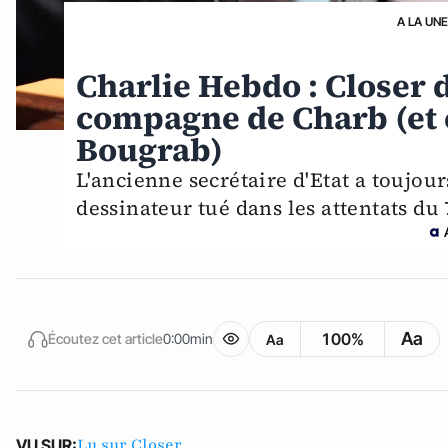
A LA UNE
Charlie Hebdo : Closer d
compagne de Charb (et c
Bougrab)
L'ancienne secrétaire d'Etat a toujour
dessinateur tué dans les attentats du 
Aa
100%
Écoutez cet article
0:00min
Aa
Lu sur Closer
VU SUR: