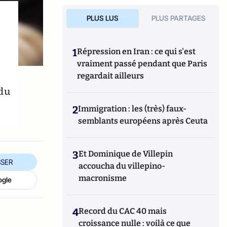
PLUS LUS
PLUS PARTAGES
1
Répression en Iran : ce qui s'est
vraiment passé pendant que Paris
regardait ailleurs
 du
2
Immigration : les (très) faux-
semblants européens après Ceuta
3
Et Dominique de Villepin
SER
accoucha du villepino-
macronisme
ogle
4
Record du CAC 40 mais
croissance nulle : voilà ce que