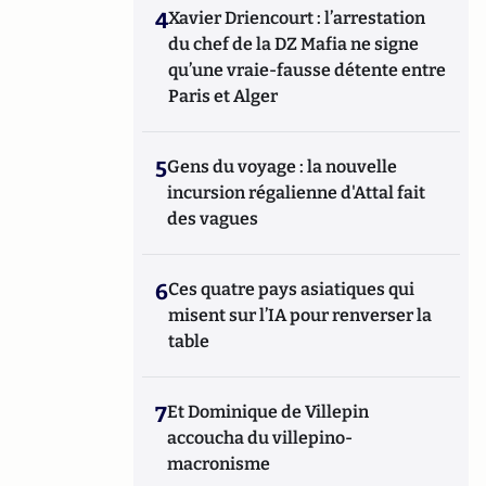
4
Xavier Driencourt : l’arrestation
du chef de la DZ Mafia ne signe
qu’une vraie-fausse détente entre
Paris et Alger
5
Gens du voyage : la nouvelle
incursion régalienne d'Attal fait
des vagues
6
Ces quatre pays asiatiques qui
misent sur l’IA pour renverser la
table
7
Et Dominique de Villepin
accoucha du villepino-
macronisme