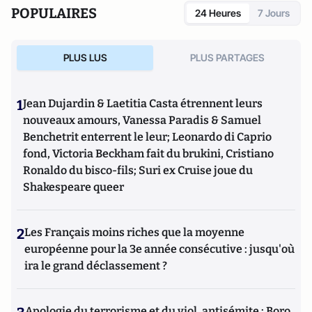
POPULAIRES
24 Heures
7 Jours
PLUS LUS
PLUS PARTAGES
1
Jean Dujardin & Laetitia Casta étrennent leurs
nouveaux amours, Vanessa Paradis & Samuel
Benchetrit enterrent le leur; Leonardo di Caprio
fond, Victoria Beckham fait du brukini, Cristiano
Ronaldo du bisco-fils; Suri ex Cruise joue du
Shakespeare queer
2
Les Français moins riches que la moyenne
européenne pour la 3e année consécutive : jusqu'où
ira le grand déclassement ?
Apologie du terrorisme et du viol, antisémite : Boro