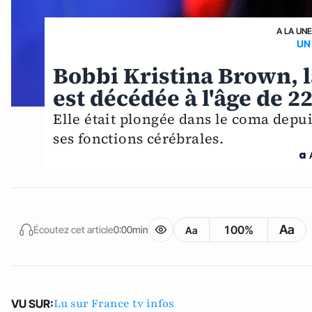
A LA UNE
UN
Bobbi Kristina Brown, l
est décédée à l'âge de 2
Elle était plongée dans le coma depui
ses fonctions cérébrales.
Aa
100%
Écoutez cet article
0:00min
Aa
Lu sur France tv infos
VU SUR: