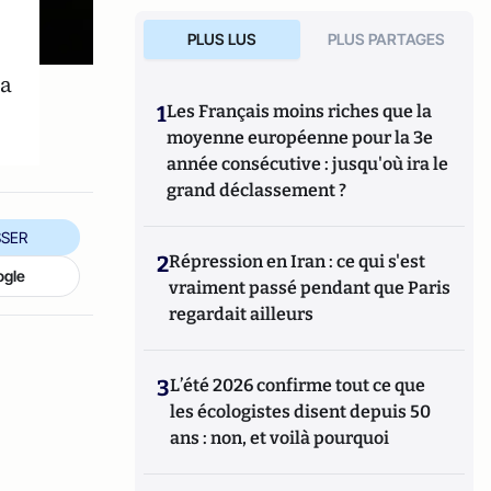
PLUS LUS
PLUS PARTAGES
la
1
Les Français moins riches que la
moyenne européenne pour la 3e
année consécutive : jusqu'où ira le
grand déclassement ?
SER
2
Répression en Iran : ce qui s'est
ogle
vraiment passé pendant que Paris
regardait ailleurs
3
L’été 2026 confirme tout ce que
les écologistes disent depuis 50
ans : non, et voilà pourquoi