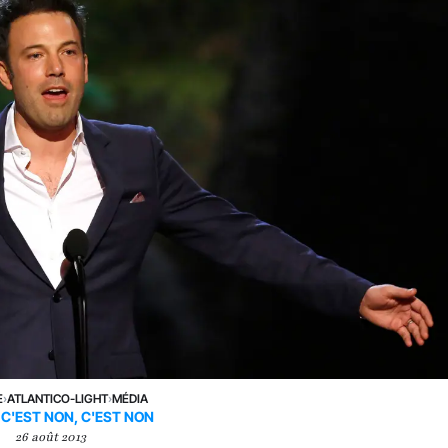
E
›
ATLANTICO-LIGHT
›
MÉDIA
C'EST NON, C'EST NON
26 août 2013