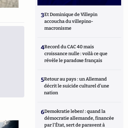
3
Et Dominique de Villepin
accoucha du villepino-
macronisme
4
Record du CAC 40 mais
croissance nulle : voilà ce que
révèle le paradoxe français
5
Retour au pays : un Allemand
décrit le suicide culturel d’une
nation
6
Demokratie leben! : quand la
démocratie allemande, financée
par l'État, sert de paravent à