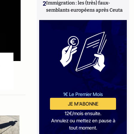
2
Immigration : les (très) faux-
semblants européens après Ceuta
?
1€ Le Premier Mois
JE M'ABONNE
12€/mois ensuite.
Annulez ou mettez en pause à
tout moment.