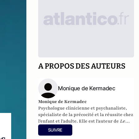
A PROPOS DES AUTEURS
Monique de Kermadec
Monique de Kermadec
Psychologue clinicienne et psychanaliste,
spécialiste de la précocité et la réussite chez
l'enfant et l'adulte. Elle est l'auteur de
Le
petit surdoué de six mois à six ans
et de
Pour
SUIVRE
que mon enfant réussisse
parus chez Albin