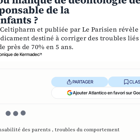
ou manque de déontologie d
sponsable de la
nfants ?
 Celtipharm et publiée par Le Parisien révèle
icament destiné à corriger des troubles liés
 de près de 70% en 5 ans.
onique de Kermadec
PARTAGER
CLAS
Ajouter Atlantico en favori sur Go
sabilité des parents ,
troubles du comportement