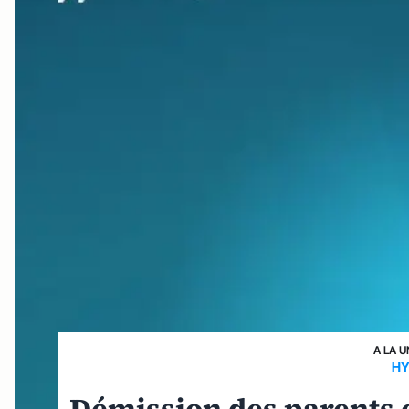
A LA U
HY