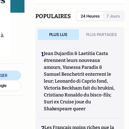
es
Michel.
POPULAIRES
24 Heures
7 Jours
 à
PLUS LUS
PLUS PARTAGES
1
Jean Dujardin & Laetitia Casta
étrennent leurs nouveaux
amours, Vanessa Paradis &
Samuel Benchetrit enterrent le
SER
leur; Leonardo di Caprio fond,
ogle
Victoria Beckham fait du brukini,
Cristiano Ronaldo du bisco-fils;
Suri ex Cruise joue du
Shakespeare queer
2
Les Français moins riches que la