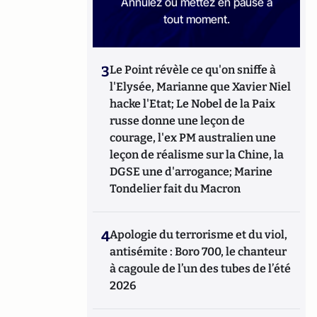
Annulez ou mettez en pause à
tout moment.
3
Le Point révèle ce qu'on sniffe à
l'Elysée, Marianne que Xavier Niel
hacke l'Etat; Le Nobel de la Paix
russe donne une leçon de
courage, l'ex PM australien une
leçon de réalisme sur la Chine, la
DGSE une d'arrogance; Marine
Tondelier fait du Macron
4
Apologie du terrorisme et du viol,
antisémite : Boro 700, le chanteur
à cagoule de l’un des tubes de l’été
2026