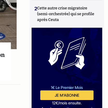
2
Cette autre crise migratoire
(semi-orchestrée) qui se profile
après Ceuta
on
1€ Le Premier Mois
JE M'ABONNE
12€/mois ensuite.