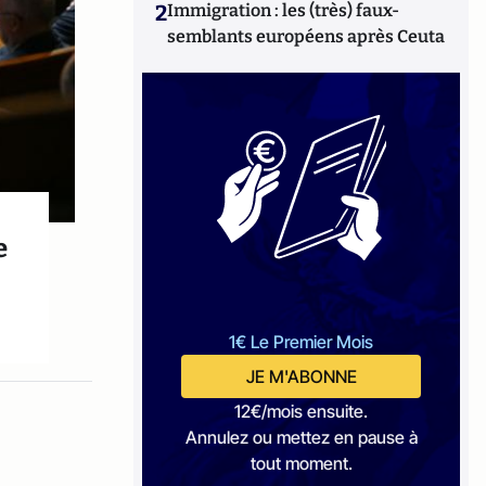
2
Immigration : les (très) faux-
semblants européens après Ceuta
e
1€ Le Premier Mois
JE M'ABONNE
12€/mois ensuite.
Annulez ou mettez en pause à
tout moment.