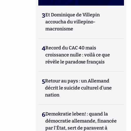
3
Et Dominique de Villepin
accoucha du villepino-
macronisme
4
Record du CAC 40 mais
croissance nulle : voilà ce que
révèle le paradoxe français
5
Retour au pays : un Allemand
décrit le suicide culturel d’une
nation
6
Demokratie leben! : quand la
démocratie allemande, financée
par l'État, sert de paravent à