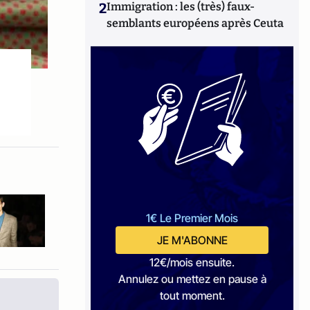
2
Immigration : les (très) faux-
semblants européens après Ceuta
1€ Le Premier Mois
JE M'ABONNE
12€/mois ensuite.
Annulez ou mettez en pause à
tout moment.