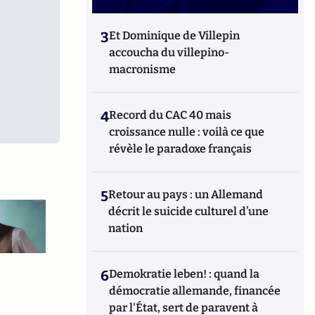
3
Et Dominique de Villepin
accoucha du villepino-
macronisme
4
Record du CAC 40 mais
croissance nulle : voilà ce que
révèle le paradoxe français
5
Retour au pays : un Allemand
décrit le suicide culturel d’une
nation
6
Demokratie leben! : quand la
démocratie allemande, financée
par l'État, sert de paravent à