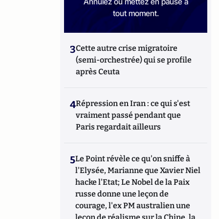
Annulez ou mettez en pause à
tout moment.
3
Cette autre crise migratoire
(semi-orchestrée) qui se profile
après Ceuta
4
Répression en Iran : ce qui s'est
vraiment passé pendant que
Paris regardait ailleurs
5
Le Point révèle ce qu'on sniffe à
l'Elysée, Marianne que Xavier Niel
hacke l'Etat; Le Nobel de la Paix
russe donne une leçon de
courage, l'ex PM australien une
leçon de réalisme sur la Chine, la