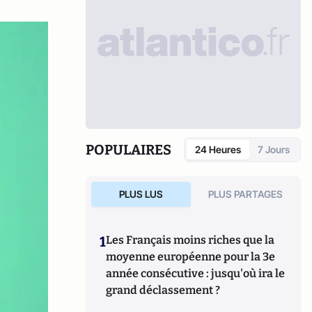
POPULAIRES
24 Heures
7 Jours
PLUS LUS
PLUS PARTAGES
1
Les Français moins riches que la
moyenne européenne pour la 3e
année consécutive : jusqu'où ira le
grand déclassement ?