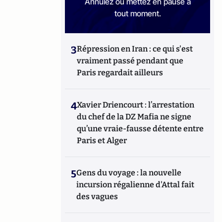
Annulez ou mettez en pause à
tout moment.
3
Répression en Iran : ce qui s'est
vraiment passé pendant que
Paris regardait ailleurs
4
Xavier Driencourt : l’arrestation
du chef de la DZ Mafia ne signe
qu’une vraie-fausse détente entre
Paris et Alger
5
Gens du voyage : la nouvelle
incursion régalienne d'Attal fait
des vagues