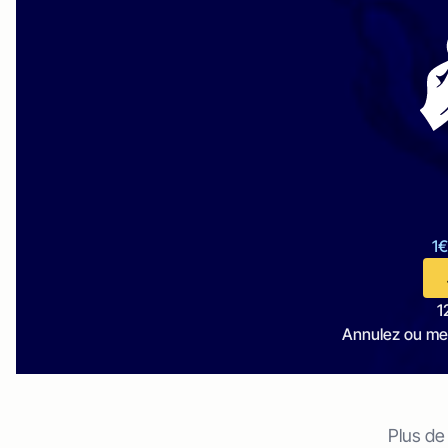
1€
1
Annulez ou me
Plus de