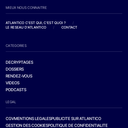
MIEUX NOUS CONNAITRE
ATLANTICO C'EST QUI, C'EST QUOI ?
/
LE RESEAU D'ATLANTICO
/
CONTACT
CATEGORIES
DECRYPTAGES
DOSSIERS
RENDEZ-VOUS
VIDEOS
PODCASTS
LEGAL
CGV
MENTIONS LEGALES
PUBLICITE SUR ATLANTICO
GESTION DES COOKIES
POLITIQUE DE CONFIDENTIALITE