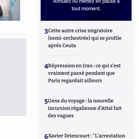
Annulez ou mettez en pause à
tout moment.
3
Cette autre crise migratoire
(semi-orchestrée) qui se profile
après Ceuta
4
Répression en Iran : ce qui s'est
vraiment passé pendant que
Paris regardait ailleurs
5
Gens du voyage : la nouvelle
incursion régalienne d'Attal fait
des vagues
6
Xavier Driencourt : "L’arrestation