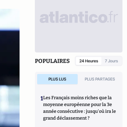
POPULAIRES
24 Heures
7 Jours
PLUS LUS
PLUS PARTAGES
1
Les Français moins riches que la
moyenne européenne pour la 3e
année consécutive : jusqu'où ira le
grand déclassement ?