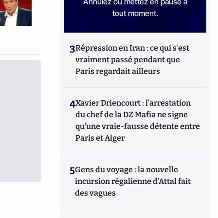
Annulez ou mettez en pause à
tout moment.
3
Répression en Iran : ce qui s'est
vraiment passé pendant que
Paris regardait ailleurs
4
Xavier Driencourt : l’arrestation
du chef de la DZ Mafia ne signe
qu’une vraie-fausse détente entre
Paris et Alger
5
Gens du voyage : la nouvelle
incursion régalienne d'Attal fait
des vagues