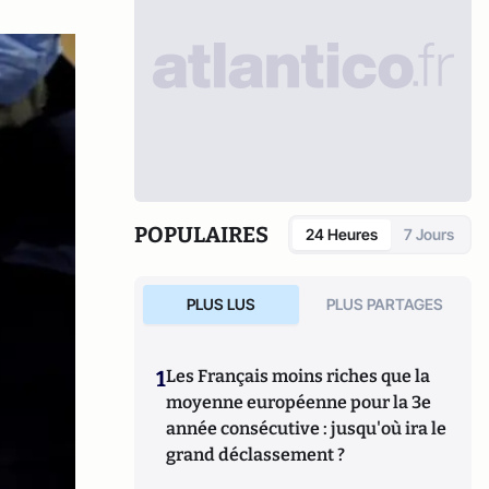
POPULAIRES
24 Heures
7 Jours
PLUS LUS
PLUS PARTAGES
1
Les Français moins riches que la
moyenne européenne pour la 3e
année consécutive : jusqu'où ira le
grand déclassement ?