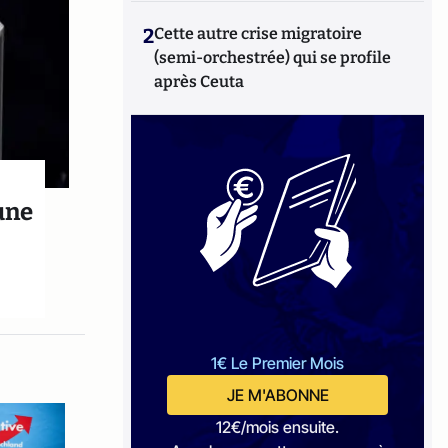
2
Cette autre crise migratoire
(semi-orchestrée) qui se profile
après Ceuta
 une
1€ Le Premier Mois
JE M'ABONNE
12€/mois ensuite.