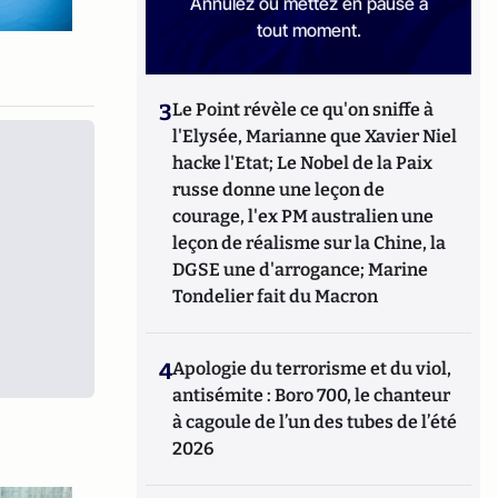
Annulez ou mettez en pause à
tout moment.
3
Le Point révèle ce qu'on sniffe à
l'Elysée, Marianne que Xavier Niel
hacke l'Etat; Le Nobel de la Paix
russe donne une leçon de
courage, l'ex PM australien une
leçon de réalisme sur la Chine, la
DGSE une d'arrogance; Marine
Tondelier fait du Macron
4
Apologie du terrorisme et du viol,
antisémite : Boro 700, le chanteur
à cagoule de l’un des tubes de l’été
2026