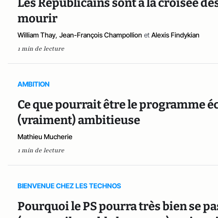
Les Républicains sont à la croisée des
mourir
William Thay
,
Jean-François Champollion
et
Alexis Findykian
1 min de lecture
AMBITION
Ce que pourrait être le programme é
(vraiment) ambitieuse
Mathieu Mucherie
1 min de lecture
BIENVENUE CHEZ LES TECHNOS
Pourquoi le PS pourra très bien se 