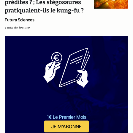
prédites ? ; Les stégosaures
pratiquaient-ils le kung-fu ?
Futura Sciences
1 min de lecture
1€ Le Premier Mois
JE M'ABONNE