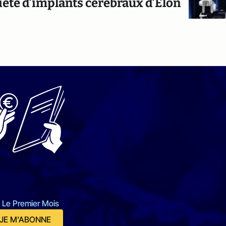
iété d’implants cérébraux d’Elon
 Le Premier Mois
JE M'ABONNE