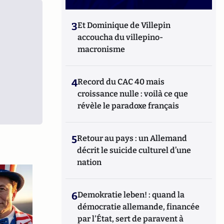
3
Et Dominique de Villepin
accoucha du villepino-
macronisme
4
Record du CAC 40 mais
croissance nulle : voilà ce que
révèle le paradoxe français
5
Retour au pays : un Allemand
décrit le suicide culturel d’une
nation
6
Demokratie leben! : quand la
démocratie allemande, financée
par l'État, sert de paravent à