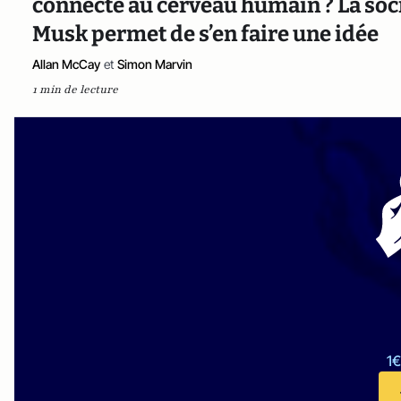
connecté au cerveau humain ? La soc
Musk permet de s’en faire une idée
Allan McCay
et
Simon Marvin
1 min de lecture
1€