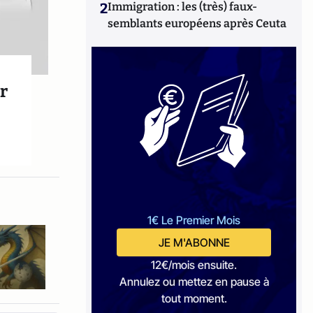
2
Immigration : les (très) faux-
semblants européens après Ceuta
r
1€ Le Premier Mois
JE M'ABONNE
12€/mois ensuite.
Annulez ou mettez en pause à
tout moment.