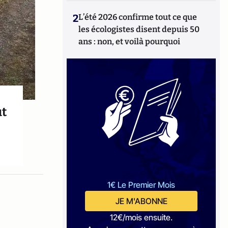
2
L’été 2026 confirme tout ce que
les écologistes disent depuis 50
ans : non, et voilà pourquoi
ut
1€ Le Premier Mois
JE M'ABONNE
12€/mois ensuite.