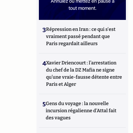
Annulez ou mettez en pause à
tout moment.
3
Répression en Iran : ce qui s'est
vraiment passé pendant que
Paris regardait ailleurs
4
Xavier Driencourt : l’arrestation
du chef de la DZ Mafia ne signe
qu’une vraie-fausse détente entre
Paris et Alger
5
Gens du voyage : la nouvelle
incursion régalienne d'Attal fait
des vagues