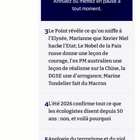
Annulez ou mettez en pause à
tout moment.
3
Le Point révèle ce qu'on sniffe à
l'Elysée, Marianne que Xavier Niel
hacke l'Etat; Le Nobel de la Paix
russe donne une leçon de
courage, l'ex PM australien une
leçon de réalisme sur la Chine, la
DGSE une d'arrogance; Marine
Tondelier fait du Macron
4
L’été 2026 confirme tout ce que
les écologistes disent depuis 50
ans : non, et voilà pourquoi
5
Apologie du terrorisme et du viol,