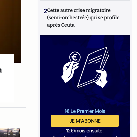
2
Cette autre crise migratoire
(semi-orchestrée) qui se profile
après Ceuta
n
1€ Le Premier Mois
JE M'ABONNE
12€/mois ensuite.