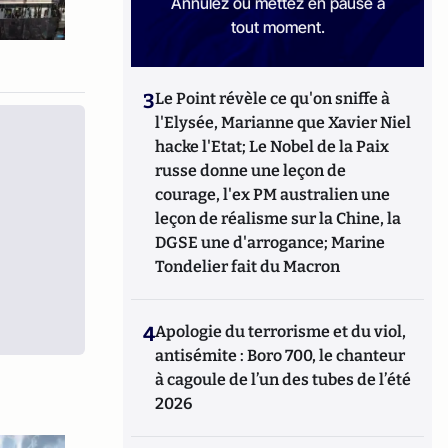
Annulez ou mettez en pause à
tout moment.
3
Le Point révèle ce qu'on sniffe à
l'Elysée, Marianne que Xavier Niel
hacke l'Etat; Le Nobel de la Paix
russe donne une leçon de
courage, l'ex PM australien une
leçon de réalisme sur la Chine, la
DGSE une d'arrogance; Marine
Tondelier fait du Macron
4
Apologie du terrorisme et du viol,
antisémite : Boro 700, le chanteur
à cagoule de l’un des tubes de l’été
2026