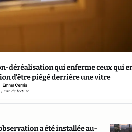
on-déréalisation qui enferme ceux qui e
ion d’être piégé derrière une vitre
Emma Černis
4 min de lecture
observation a été installée au-