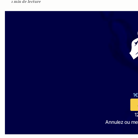
1 min de lecture
1€
1
Annulez ou me