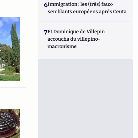
6
Immigration : les (très) faux-
semblants européens après Ceuta
7
Et Dominique de Villepin
accoucha du villepino-
macronisme