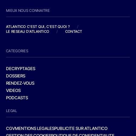
MIEUX NOUS CONNAITRE
ATLANTICO C'EST QUI, C'EST QUOI ?
/
LE RESEAU D'ATLANTICO
/
CONTACT
CATEGORIES
DECRYPTAGES
DOSSIERS
RENDEZ-VOUS
VIDEOS
PODCASTS
LEGAL
CGV
MENTIONS LEGALES
PUBLICITE SUR ATLANTICO
GESTION DES COOKIES
POLITIQUE DE CONFIDENTIALITE