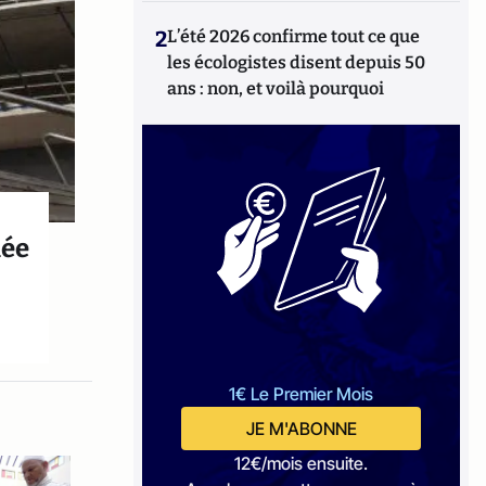
2
L’été 2026 confirme tout ce que
les écologistes disent depuis 50
ans : non, et voilà pourquoi
mée
1€ Le Premier Mois
JE M'ABONNE
12€/mois ensuite.