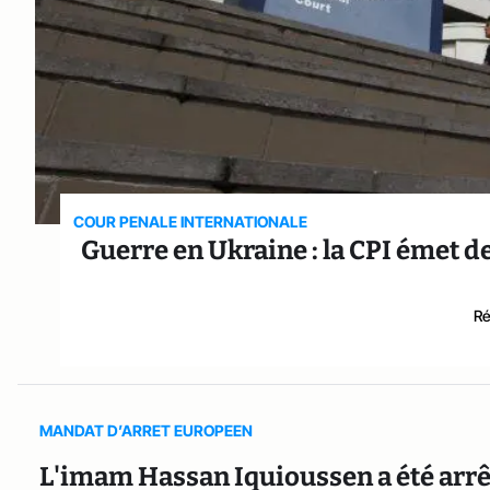
COUR PENALE INTERNATIONALE
Guerre en Ukraine : la CPI émet d
Ré
MANDAT D’ARRET EUROPEEN
L'imam Hassan Iquioussen a été arrê