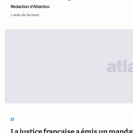
Rédaction d'Atlantico
1 min de lecture
EI
La justice française a émis un mandat