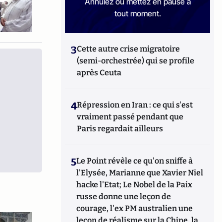
Annulez ou mettez en pause à
tout moment.
3
Cette autre crise migratoire
(semi-orchestrée) qui se profile
après Ceuta
4
Répression en Iran : ce qui s'est
vraiment passé pendant que
Paris regardait ailleurs
5
Le Point révèle ce qu'on sniffe à
l'Elysée, Marianne que Xavier Niel
hacke l'Etat; Le Nobel de la Paix
russe donne une leçon de
courage, l'ex PM australien une
leçon de réalisme sur la Chine, la