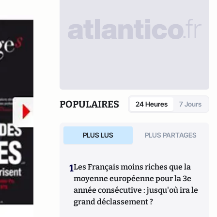
POPULAIRES
24 Heures
7 Jours
PLUS LUS
PLUS PARTAGES
1
Les Français moins riches que la
moyenne européenne pour la 3e
année consécutive : jusqu'où ira le
grand déclassement ?