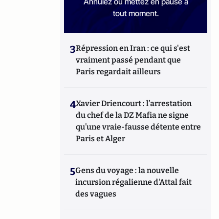
Annulez ou mettez en pause à
tout moment.
3
Répression en Iran : ce qui s'est
vraiment passé pendant que
Paris regardait ailleurs
4
Xavier Driencourt : l’arrestation
du chef de la DZ Mafia ne signe
qu’une vraie-fausse détente entre
Paris et Alger
5
Gens du voyage : la nouvelle
incursion régalienne d'Attal fait
des vagues