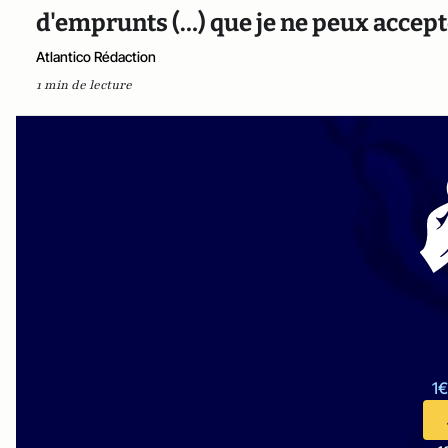
d'emprunts (…) que je ne peux accept
Atlantico Rédaction
1 min de lecture
1€