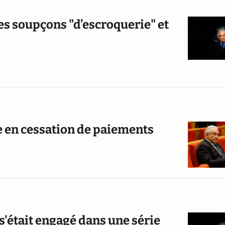
des soupçons "d’escroquerie" et
e en cessation de paiements
l s'était engagé dans une série