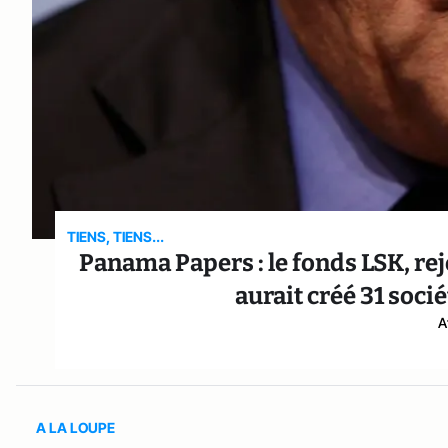
TIENS, TIENS...
Panama Papers : le fonds LSK, re
aurait créé 31 soci
A
A LA LOUPE