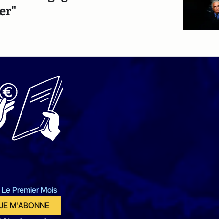
er"
 Le Premier Mois
JE M'ABONNE